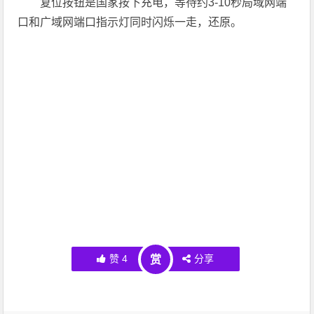
复位按钮是国家按下充电，等待约3-10秒局域网端
口和广域网端口指示灯同时闪烁一走，还原。
赞
4
分享
赏