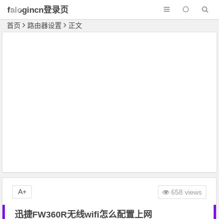
falogincn登录页
面
首页
路由器设置
正文
A+
658 views
迅捷FW360R无线wifi怎么配置上网