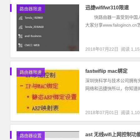
迅捷wififwr310限速
路由器限速
快路由器一直受到中国人的
大家分享www.falogincn
2018年07月22日
阅读 1,15
fastwifiip mac绑定
路由器限速
深圳快科学与技术公司拥有
网络和迅捷快所以，你知道的
2018年07月01日
阅读 1,10
ast 无线wifi上网控制
路由器设置