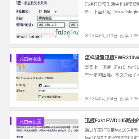
迅捷在日常生活中也经常使
单，下面介绍了www.falogi
2018年06月13日
阅读 1,65
怎样设置迅捷FWR310w
路由器限速
事实上，迅捷（Fast）f
有一定的困难。本文介绍了www.f
2018年04月04日
阅读 1,36
迅捷Fast FWD105路
路由器设置
通过配置IP宽带fwd105控
fwd105路由IP宽带控制设定