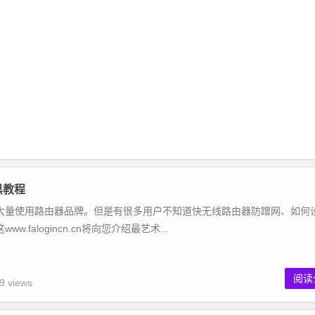
黑教程
量使用路由器品牌。但是有很多用户不知道快无线路由器防蹭网、如何
.falogincn.cn将向您介绍最艺术...
阅读
9 views